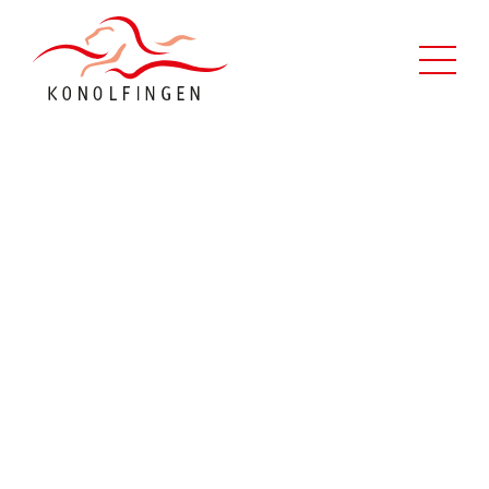
Leben in Konolfingen
Verwaltung
Politik
Kontaktformular
Über uns
Suche
Schnellzugriff