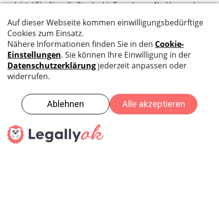
leistet Einsätze, die Stunden bis Tage dauern. Nachbar- und
Stützpunkthilfe gewährleisten die gegenseitige Unterstützung
und Ablösung. Die Zusammenarbeit mit der Polizei und mit dem
sanitätsdienstlichen Rettungswesen ist eingespielt. Für
spezielle Aufgaben werden private Unternehmen (z. B.
Bauunternehmen oder Kanalisationsreinigungsfirmen)
zugezogen. Zur Unterstützung können Mittel der anderen
Partnerorganisationen, insbesondere des Zivilschutzes,
beigezogen werden.