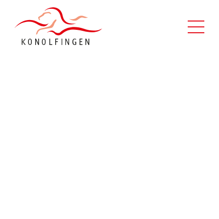
Leben in Konolfingen
Verwaltung
Politik
Kontaktformular
Über uns
Suche
Schnellzugriff