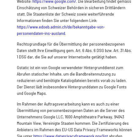
Website:
https://www.google.com/
.
Die Bearbeitung findet gemäss
Einschätzung von Schweizer Behörden in sicheren Drittländern
statt. Die Staatenliste der Schweiz sowie weiterführende
Informationen finden Sie unter folgendem Link:
https://www.edoeb.admin.ch/de/bekanntgabe-von-
personendaten-ins-ausland
.
Rechtsgrundlage für die Übermittlung der personenbezogenen
Daten stellt Ihre Einwilligung gem. Art. 6 Abs. 6 DSG bzw. Art. 31 Abs.
1 DSG dar, die Sie auf unserer Internetseite getätigt haben.
Gstatic ist ein von Google verwendeter Hintergrunddienst zum
Abrufen statischer Inhalte, um die Bandbreitennutzung zu
reduzieren und benötigte Katalogdateien bereits vorab zu laden.
Der Dienst lädt insbesondere Hintergrunddaten zu Google Fonts
und Google Maps.
Im Rahmen der Auftragsverarbeitung kann es auch zu einer
Übermittlung von personenbezogenen Daten an die Server des
Unternehmens Google LLC, 1600 Amphitheatre Parkway, 94043
Mountain View, Vereinigte Staaten kommen. Die Zertifizierung des
Anbieters im Rahmen des EU-US Data Privacy Frameworks können
Sie unter
https://www.dataprivacyframework.gov/list
abrufen.