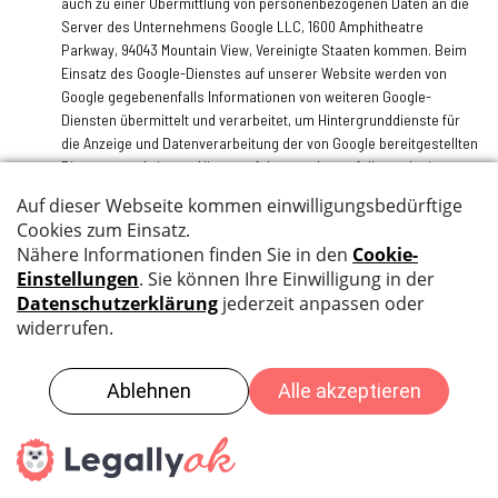
auch zu einer Übermittlung von personenbezogenen Daten an die
Server des Unternehmens Google LLC, 1600 Amphitheatre
Parkway, 94043 Mountain View, Vereinigte Staaten kommen. Beim
Einsatz des Google-Dienstes auf unserer Website werden von
Google gegebenenfalls Informationen von weiteren Google-
Diensten übermittelt und verarbeitet, um Hintergrunddienste für
die Anzeige und Datenverarbeitung der von Google bereitgestellten
Dienste zu erbringen. Hierzu erfolgt gegebenenfalls auch eine
Datenübertragung an die Google-Dienste Google Cloud, Google
Maps, Google Ads und Google Fonts gemäß der Google-
Datenschutzerklärung in datenschutzrechtlicher Verantwortung
von Google. Die Zertifizierung des Anbieters im Rahmen des EU-US
Data Privacy Frameworks können Sie unter
https://www.dataprivacyframework.gov/list
abrufen.
Die Bearbeitung Ihrer Daten können Sie jederzeit widerrufen.
Nähere Informationen zum Widerruf Ihrer Einwilligung finden Sie
entweder bei der Einwilligung selbst oder am Ende dieser
Datenschutzerklärung.
Weitere Informationen zum Handling der übertragenen Daten
finden Sie in der Datenschutzerklärung des Anbieters unter