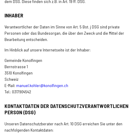
dem DSG. Diese finden sich z.B. in Art. 19 ff. DSG.
Onlineschalter
INHABER
News
Verantwortlicher der Daten im Sinne von Art. 5 Bst. j DSG sind private
Personen oder das Bundesorgan, die über den Zweck und die Mittel der
Bearbeitung entscheiden.
Veranstaltungen
Im Hinblick auf unsere Internetseite ist der Inhaber:
Gemeinde Konolfingen
Bernstrasse 1
3510 Konolfingen
Schweiz
E-Mail:
manuel.kohler@konolfingen.ch
Tel.: 0317904542
KONTAKTDATEN DER DATENSCHUTZVERANTWORTLICHEN
PERSON (DSG)
Unseren Datenschutzberater nach Art. 10 DSG erreichen Sie unter den
nachfolgenden Kontaktdaten: