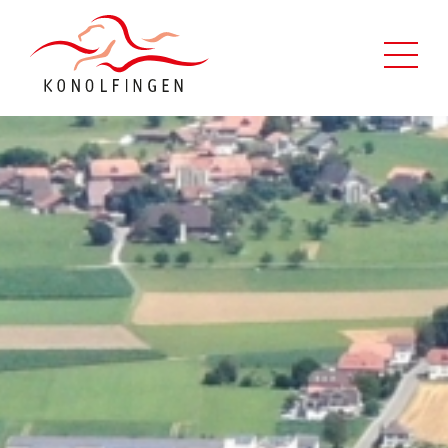
Leben in Konolfingen
Verwaltung
Politik
Kontaktformular
Über uns
Suche
Schnellzugriff