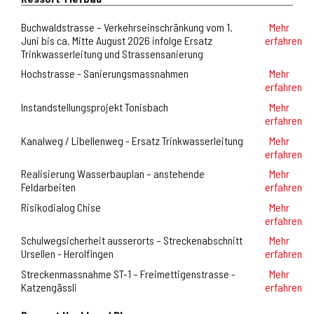
Buchwaldstrasse – Verkehrseinschränkung vom 1.
Mehr
Onlineschalter
Juni bis ca. Mitte August 2026 infolge Ersatz
erfahren
Trinkwasserleitung und Strassensanierung
News
Hochstrasse - Sanierungsmassnahmen
Mehr
erfahren
Veranstaltungen
Instandstellungsprojekt Tonisbach
Mehr
erfahren
Kanalweg / Libellenweg - Ersatz Trinkwasserleitung
Mehr
erfahren
Realisierung Wasserbauplan – anstehende
Mehr
Feldarbeiten
erfahren
Risikodialog Chise
Mehr
erfahren
Schulwegsicherheit ausserorts – Streckenabschnitt
Mehr
Ursellen - Herolfingen
erfahren
Streckenmassnahme ST-1 – Freimettigenstrasse -
Mehr
Katzengässli
erfahren