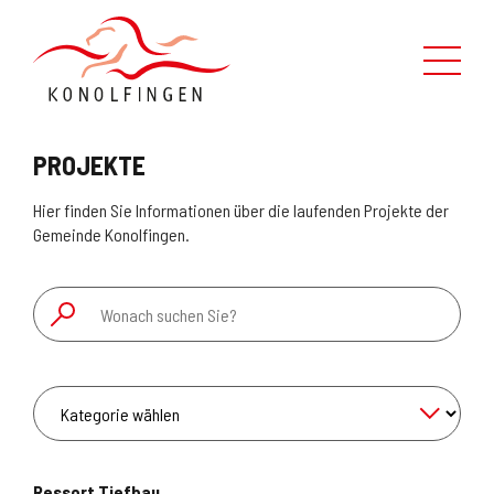
Leben in Konolfingen
PROJEKTE
Verwaltung
Hier finden Sie Informationen über die laufenden Projekte der
Gemeinde Konolfingen.
Politik
Kontaktformular
Über uns
Suche
Schnellzugriff
Ressort Tiefbau