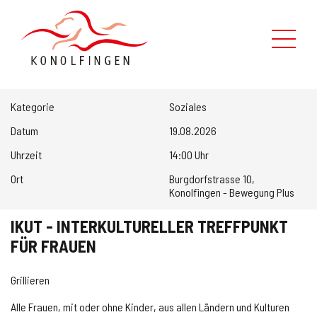
Leben in Konolfingen
Kategorie
Soziales
Verwaltung
Datum
19.08.2026
Uhrzeit
14:00 Uhr
Politik
Ort
Burgdorfstrasse 10,
Konolfingen - Bewegung Plus
Kontaktformular
IKUT - INTERKULTURELLER TREFFPUNKT
Über uns
FÜR FRAUEN
Suche
Grillieren
Alle Frauen, mit oder ohne Kinder, aus allen Ländern und Kulturen
Schnellzugriff