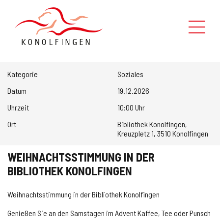
Leben in Konolfingen
Kategorie
Soziales
Verwaltung
Datum
19.12.2026
Uhrzeit
10:00 Uhr
Politik
Ort
Bibliothek Konolfingen,
Kreuzpletz 1, 3510 Konolfingen
Kontaktformular
WEIHNACHTSSTIMMUNG IN DER
Über uns
BIBLIOTHEK KONOLFINGEN
Suche
Weihnachtsstimmung in der Bibliothek Konolfingen
Genießen Sie an den Samstagen im Advent Kaffee, Tee oder Punsch
Schnellzugriff