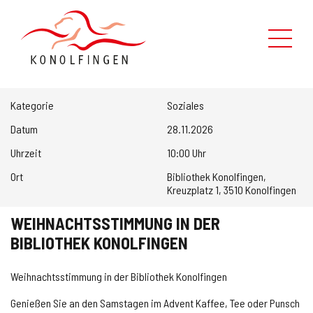
Leben in Konolfingen
Kategorie
Soziales
Verwaltung
Datum
28.11.2026
Uhrzeit
10:00 Uhr
Politik
Ort
Bibliothek Konolfingen,
Kreuzplatz 1, 3510 Konolfingen
Kontaktformular
WEIHNACHTSSTIMMUNG IN DER
Über uns
BIBLIOTHEK KONOLFINGEN
Suche
Weihnachtsstimmung in der Bibliothek Konolfingen
Genießen Sie an den Samstagen im Advent Kaffee, Tee oder Punsch
Schnellzugriff