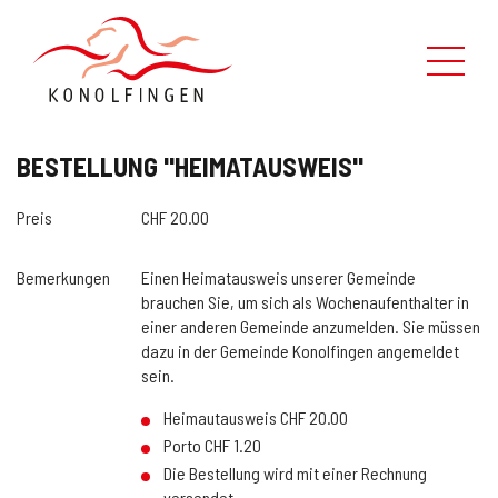
Leben in Konolfingen
BESTELLUNG "HEIMATAUSWEIS"
Verwaltung
Preis
CHF 20.00
Politik
Bemerkungen
Einen Heimatausweis unserer Gemeinde
brauchen Sie, um sich als Wochenaufenthalter in
Kontaktformular
einer anderen Gemeinde anzumelden. Sie müssen
dazu in der Gemeinde Konolfingen angemeldet
Über uns
sein.
Heimautausweis CHF 20.00
Suche
Porto CHF 1.20
Die Bestellung wird mit einer Rechnung
Schnellzugriff
versendet.