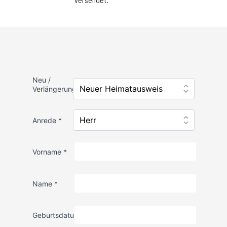
Onlineschalter
News
Veranstaltungen
Neu /
Verlängerung
*
Anrede
*
Vorname
*
Name
*
Geburtsdatum
*