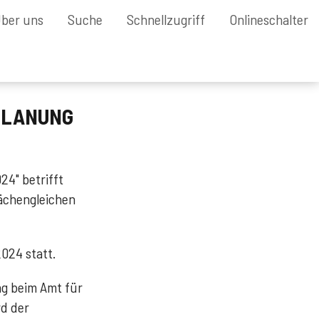
ber uns
Suche
Schnellzugriff
Onlineschalter
PLANUNG
24" betrifft
ächengleichen
2024 statt.
g beim Amt für
d der